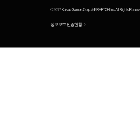
© 2017
Kakao Games Corp.
&
KRAFTON Inc.
All Rights Reserv
정보보호 인증현황
님
랭킹 정보가
없습니다.
평균 순위
위
RP
KDA
ADR