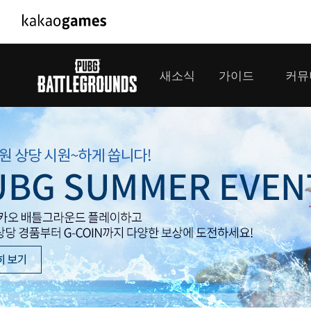
PC/모바일게임
PC게임
새소식
가이드
커뮤
도깨비의세계
배틀그라운
오딘: 발할라 라이징
패스 오브 
공지사항
게임 가이드
플레이어
GM소식
미디어
아키에이지 워
패스 오브 
이벤트
클랜 
아레스 : 라이즈 오브 가디언즈
업데이트
모집 
대회소식
모바일게임
서비스
우마무스메 프리티 더비
내정보
SMiniz
보안센터