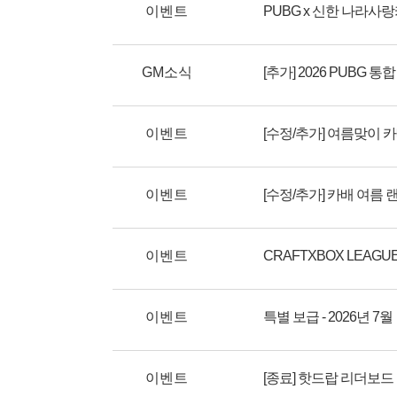
이벤트
GM소식
[추가] 2026 PUBG 
이벤트
[수정/추가] 여름맞이 
이벤트
[수정/추가] 카배 여름
이벤트
CRAFTXBOX LEAGU
이벤트
특별 보급 - 2026년 7월
이벤트
[종료] 핫드랍 리더보드