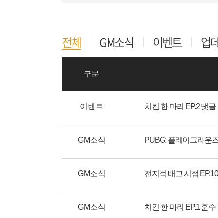
전체
GM소식
이벤트
업
구분
이벤트
치킨 한 마리 EP.2 댓
GM소식
GM소식
전지적 배그 시점 EP.1
GM소식
치킨 한 마리 EP.1 훈