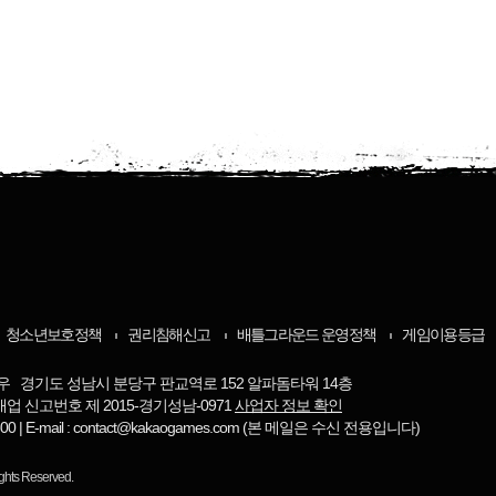
청소년보호정책
권리침해신고
배틀그라운드 운영정책
게임이용등급
우 경기도 성남시 분당구 판교역로 152 알파돔타워 14층
매업 신고번호 제 2015-경기성남-0971
사업자 정보 확인
-8800 | E-mail : contact@kakaogames.com (본 메일은 수신 전용입니다)
ights Reserved.