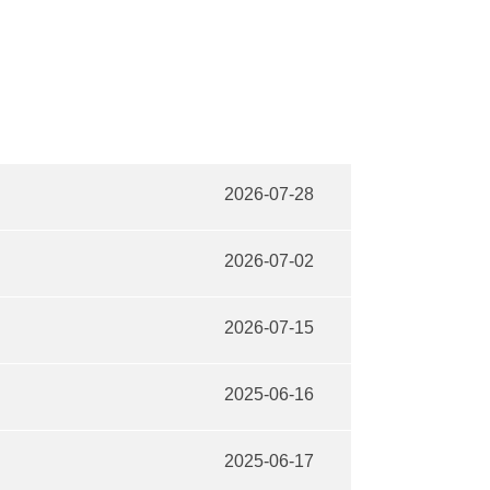
2026-07-28
2026-07-02
2026-07-15
2025-06-16
2025-06-17