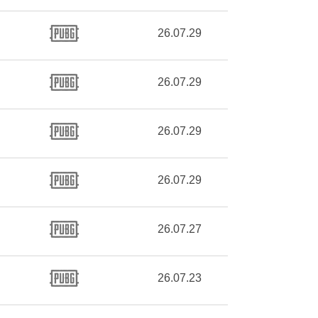
26.07.29
26.07.29
26.07.29
26.07.29
26.07.27
26.07.23