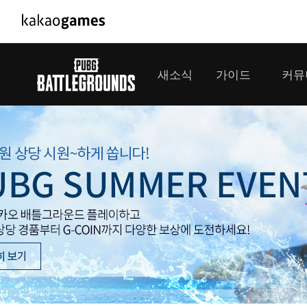
PC/모바일게임
PC게임
새소식
가이드
커뮤
도깨비의세계
배틀그라운
오딘: 발할라 라이징
패스 오브 
공지사항
게임 가이드
플레이어
GM소식
미디어
아키에이지 워
패스 오브 
이벤트
클랜 
아레스 : 라이즈 오브 가디언즈
업데이트
모집 
대회소식
모바일게임
서비스
우마무스메 프리티 더비
내정보
SMiniz
보안센터