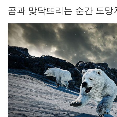
곰과 맞닥뜨리는 순간 도망