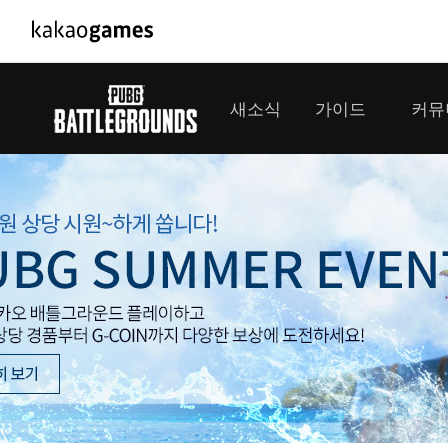
PC/모바일게임
PC게임
새소식
가이드
커뮤
도깨비의세계
배틀그라운
오딘: 발할라 라이징
패스 오브 
공지사항
게임 가이드
플레이어
GM소식
미디어
아키에이지 워
패스 오브 
이벤트
클랜 
아레스 : 라이즈 오브 가디언즈
업데이트
모집 
대회소식
모바일게임
서비스
우마무스메 프리티 더비
내정보
SMiniz
보안센터