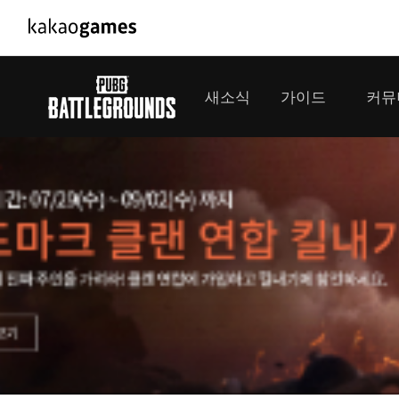
PC/모바일게임
PC게임
새소식
가이드
커뮤
도깨비의세계
배틀그라운
오딘: 발할라 라이징
패스 오브 
공지사항
게임 가이드
플레이어
GM소식
미디어
아키에이지 워
패스 오브 
이벤트
클랜 
아레스 : 라이즈 오브 가디언즈
업데이트
모집 
대회소식
모바일게임
서비스
우마무스메 프리티 더비
내정보
SMiniz
보안센터