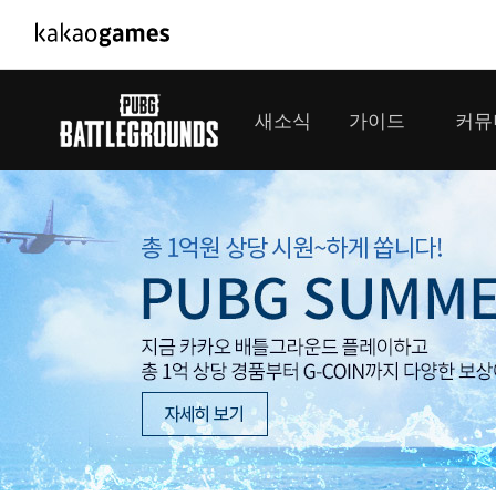
PC/모바일게임
PC게임
새소식
가이드
커뮤
도깨비의세계
배틀그라운드
오딘: 발할라 라이징
패스 오브 엑자
공지사항
게임 가이드
플레이어
GM소식
미디어
아키에이지 워
패스 오브 엑
이벤트
클랜 
아레스 : 라이즈 오브 가디언즈
업데이트
모집 
대회소식