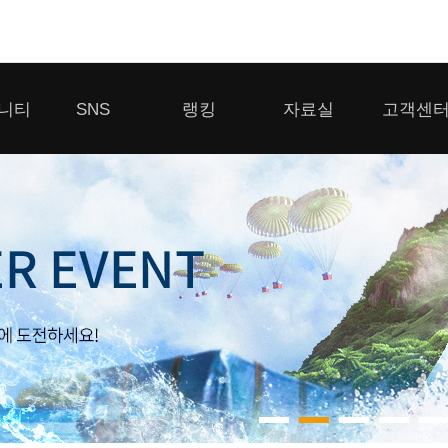
모바일게임
니티
SNS
랭킹
자료실
고객센
우마무스메 프리티 더비
일 2
SMiniz
 게시판
디스코드
클랜 생존 리더보드
다운로드
고객센터
 게시판
유튜브
경쟁전 랭킹
이용제한 이
자일
가디언 테일즈
라운지
톡채널
내 전적 히스토리
보안센터
프린세스 커넥트 Re:Dive
게시판
프렌즈팝콘
프렌즈타운