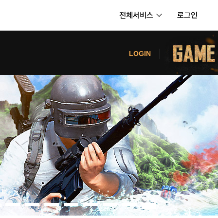
전체서비스
로그인
서비스
터
LOGIN
내정보
보안센터
의신청
고객센터
공지사항
카카오게임즈 PC방
게임코인
게임시간선택제