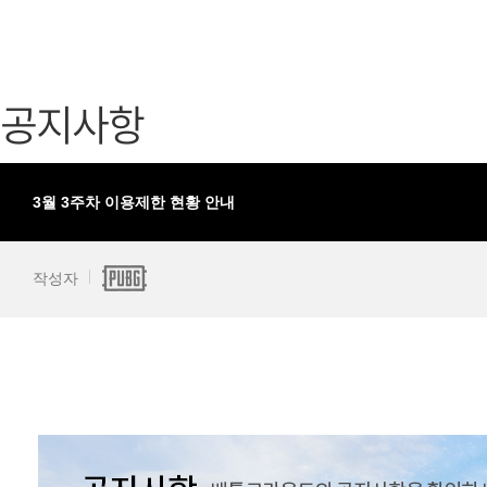
가디언 테일즈
고객센터
프린세스 커넥트 Re:Dive
공지사항
공지사항
프렌즈팝콘
카카오게임
프렌즈타운
게임코인
게임시간선
3월 3주차 이용제한 현황 안내
작성자