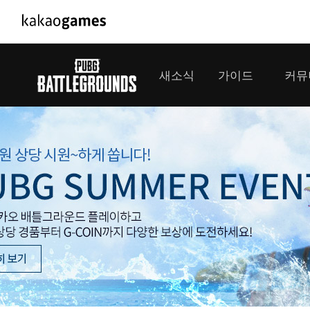
PC/모바일게임
PC게임
새소식
가이드
커뮤
도깨비의세계
배틀그라운
오딘: 발할라 라이징
패스 오브 
공지사항
게임 가이드
플레이어
GM소식
미디어
아키에이지 워
패스 오브 
이벤트
클랜 
아레스 : 라이즈 오브 가디언즈
업데이트
모집 
대회소식
모바일게임
서비스
우마무스메 프리티 더비
내정보
SMiniz
보안센터