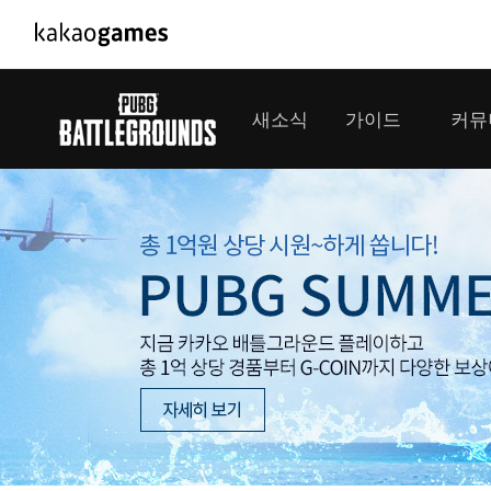
PC/모바일게임
PC게임
새소식
가이드
커뮤
도깨비의세계
배틀그라운드
오딘: 발할라 라이징
패스 오브 엑자
공지사항
게임 가이드
플레이어
GM소식
미디어
아키에이지 워
패스 오브 엑
이벤트
클랜 
아레스 : 라이즈 오브 가디언즈
업데이트
모집 
대회소식