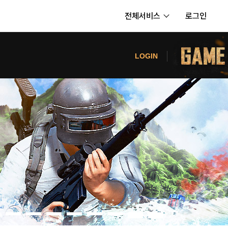
전체서비스
로그인
서비스
터
LOGIN
내정보
보안센터
의신청
고객센터
공지사항
카카오게임즈 PC방
게임코인
게임시간선택제