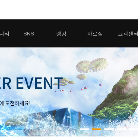
모바일게임
니티
SNS
랭킹
자료실
고객센
우마무스메 프리티 더비
일 2
SMiniz
 게시판
디스코드
클랜 생존 리더보드
다운로드
고객센터
 게시판
유튜브
경쟁전 랭킹
이용제한 이
자일
가디언 테일즈
라운지
톡채널
내 전적 히스토리
보안센터
프린세스 커넥트 Re:Dive
게시판
프렌즈팝콘
프렌즈타운