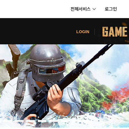
전체서비스
로그인
서비스
터
LOGIN
내정보
보안센터
의신청
고객센터
공지사항
카카오게임즈 PC방
게임코인
게임시간선택제