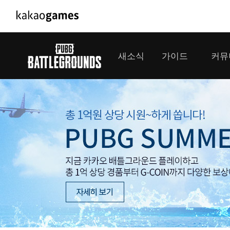
PC/모바일게임
PC게임
새소식
가이드
커뮤
도깨비의세계
배틀그라운드
오딘: 발할라 라이징
패스 오브 엑자
공지사항
게임 가이드
플레이어
GM소식
미디어
아키에이지 워
패스 오브 엑
이벤트
클랜 
아레스 : 라이즈 오브 가디언즈
업데이트
모집 
대회소식