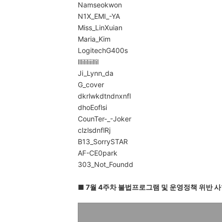
Namseokwon
N1X_EMI_-YA
Miss_LinXuian
Maria_Kim
LogitechG400s
lllililiiillil
Ji_Lynn_da
G_cover
dkrlwkdtndnxnfl
dhoEoflsi
CounTer-_-Joker
clzlsdnflRj
B13_SorrySTAR
AF-CE0park
303_Not_Foundd
■ 7월 4주차 불법프로그램 및 운영정책 위반 사