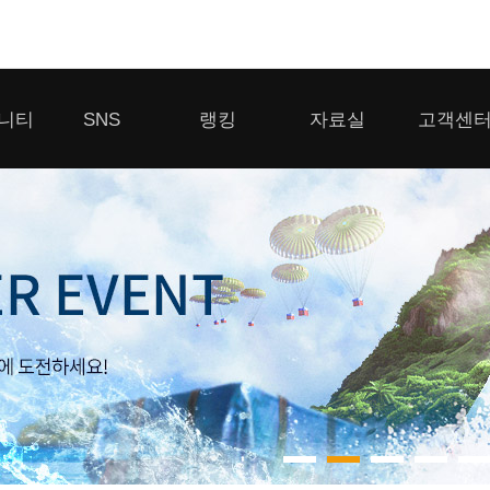
모바일게임
니티
SNS
랭킹
자료실
고객센
우마무스메 프리티 더비
일 2
SMiniz
 게시판
디스코드
클랜 생존 리더보드
다운로드
고객센터
 게시판
유튜브
경쟁전 랭킹
이용제한 이
자일
가디언 테일즈
라운지
톡채널
내 전적 히스토리
보안센터
프린세스 커넥트 Re:Dive
게시판
프렌즈팝콘
프렌즈타운