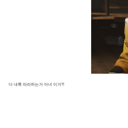
다 내룩 따라하는거 아녀 이거?!