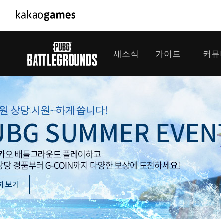
PC/모바일게임
PC게임
새소식
가이드
커뮤
도깨비의세계
배틀그라운
오딘: 발할라 라이징
패스 오브 
공지사항
게임 가이드
플레이어
GM소식
미디어
아키에이지 워
패스 오브 
이벤트
클랜 
아레스 : 라이즈 오브 가디언즈
업데이트
모집 
대회소식
모바일게임
서비스
우마무스메 프리티 더비
내정보
SMiniz
보안센터