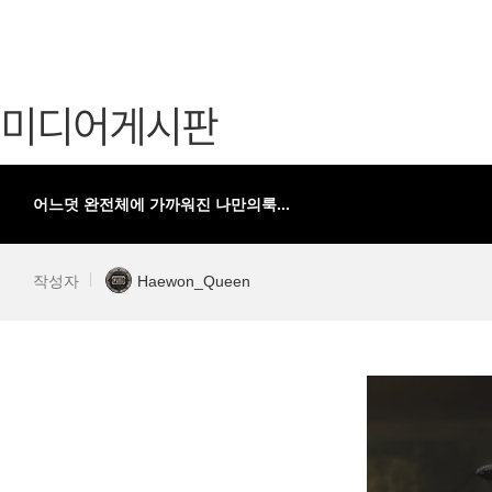
가디언 테일즈
고객센터
프린세스 커넥트 Re:Dive
공지사항
미디어게시판
프렌즈팝콘
카카오게임
프렌즈타운
게임코인
게임시간선
어느덧 완전체에 가까워진 나만의룩...
작성자
Haewon_Queen