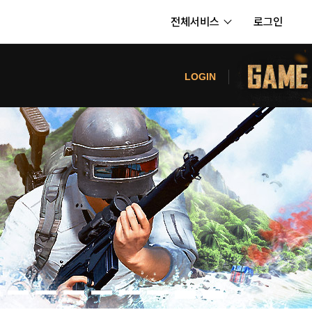
전체서비스
로그인
서비스
터
LOGIN
내정보
보안센터
의신청
고객센터
공지사항
카카오게임즈 PC방
게임코인
게임시간선택제