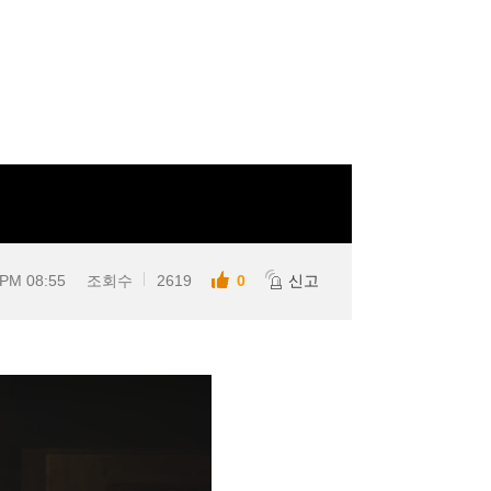
 PM 08:55
조회수
2619
0
신고