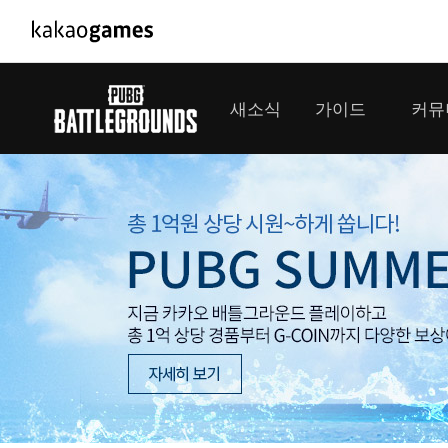
PC/모바일게임
PC게임
새소식
가이드
커뮤
도깨비의세계
배틀그라운드
오딘: 발할라 라이징
패스 오브 엑자
공지사항
게임 가이드
플레이어
GM소식
미디어
아키에이지 워
패스 오브 엑
이벤트
클랜 
아레스 : 라이즈 오브 가디언즈
업데이트
모집 
대회소식