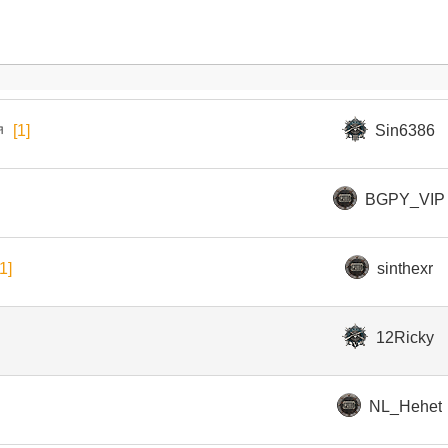
ㅋ
[1]
Sin6386
BGPY_VIP
[1]
sinthexr
12Ricky
NL_Hehet