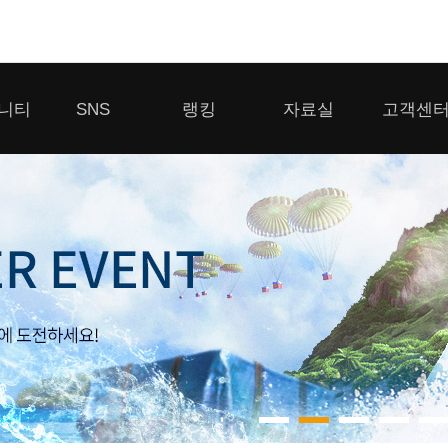
모바일게임
니티
SNS
랭킹
자료실
고객센
우마무스메 프리티 더비
일 2
SMiniz
 게시판
디스코드
클랜 생존 리더보드
다운로드
고객센터
 게시판
유튜브
경쟁전 랭킹
이용제한 이
자일
가디언 테일즈
라운지
톡채널
내 전적 히스토리
보안센터
프린세스 커넥트 Re:Dive
게시판
프렌즈팝콘
프렌즈타운