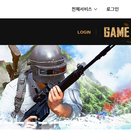
전체서비스
로그인
서비스
터
LOGIN
내정보
보안센터
의신청
고객센터
공지사항
카카오게임즈 PC방
게임코인
게임시간선택제