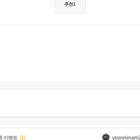
추천
1
증 이벤트
[1]
yoonminam