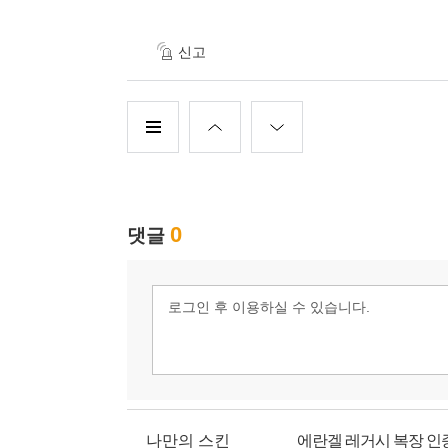
신고
나만의 스킨
에란겔 레거시 복장 인