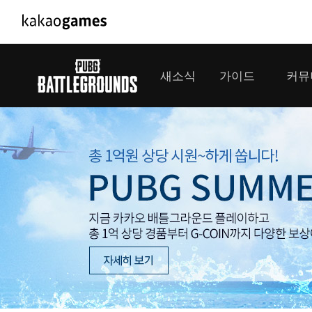
PC/모바일게임
PC게임
새소식
가이드
커뮤
도깨비의세계
배틀그라운드
오딘: 발할라 라이징
패스 오브 엑자
공지사항
게임 가이드
플레이어
GM소식
미디어
아키에이지 워
패스 오브 엑
이벤트
클랜 
아레스 : 라이즈 오브 가디언즈
업데이트
모집 
대회소식