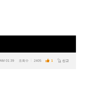
 AM 01:39
조회수
2405
1
신고