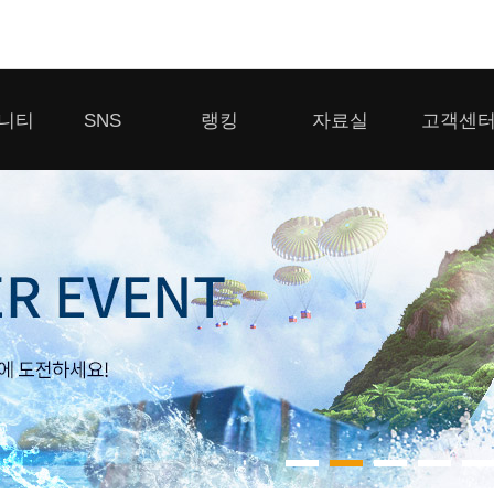
모바일게임
니티
SNS
랭킹
자료실
고객센
우마무스메 프리티 더비
일 2
SMiniz
 게시판
디스코드
클랜 생존 리더보드
다운로드
고객센터
 게시판
유튜브
경쟁전 랭킹
이용제한 이
자일
가디언 테일즈
라운지
톡채널
내 전적 히스토리
보안센터
프린세스 커넥트 Re:Dive
게시판
프렌즈팝콘
프렌즈타운