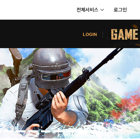
전체서비스
로그인
서비스
터
LOGIN
내정보
보안센터
의신청
고객센터
공지사항
카카오게임즈 PC방
게임코인
게임시간선택제