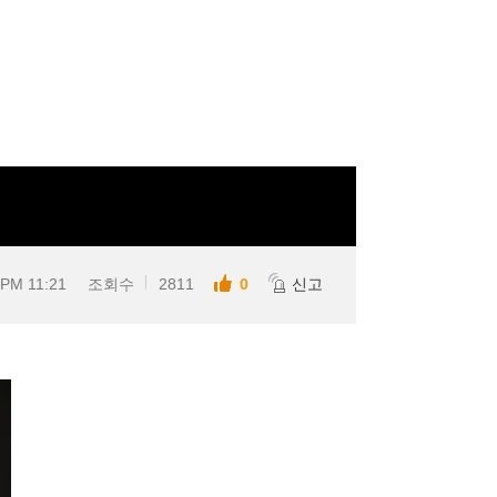
 PM 11:21
조회수
2811
0
신고