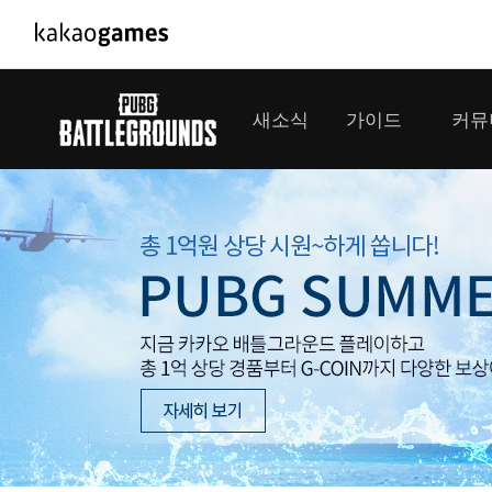
PC/모바일게임
PC게임
새소식
가이드
커뮤
도깨비의세계
배틀그라운드
오딘: 발할라 라이징
패스 오브 엑자
공지사항
게임 가이드
플레이어
GM소식
미디어
아키에이지 워
패스 오브 엑
이벤트
클랜 
아레스 : 라이즈 오브 가디언즈
업데이트
모집 
대회소식