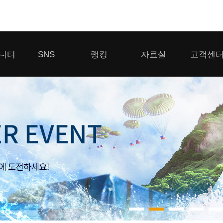
모바일게임
니티
SNS
랭킹
자료실
고객센
우마무스메 프리티 더비
일 2
SMiniz
 게시판
디스코드
클랜 생존 리더보드
다운로드
고객센터
 게시판
유튜브
경쟁전 랭킹
이용제한 이
자일
가디언 테일즈
라운지
톡채널
내 전적 히스토리
보안센터
프린세스 커넥트 Re:Dive
게시판
프렌즈팝콘
프렌즈타운