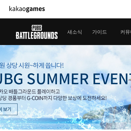
PC/모바일게임
PC게임
새소식
가이드
커뮤
도깨비의세계
배틀그라운
오딘: 발할라 라이징
패스 오브 
공지사항
게임 가이드
플레이어
GM소식
미디어
아키에이지 워
패스 오브 
이벤트
클랜 
아레스 : 라이즈 오브 가디언즈
업데이트
모집 
대회소식
모바일게임
서비스
우마무스메 프리티 더비
내정보
SMiniz
보안센터