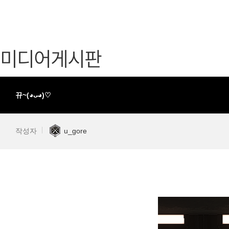
가디언 테일즈
고객센터
프린세스 커넥트 Re:Dive
공지사항
미디어게시판
프렌즈팝콘
카카오게임
프렌즈타운
게임코인
게임시간선
뀨~(◕ᴗ̵◕)♡
작성자
u_gore