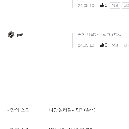
나만의 스킨
나랑 놀러갈사람?!!(손~~)