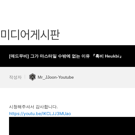
가디언 테일즈
고객센터
프린세스 커넥트 Re:Dive
공지사항
미디어게시판
프렌즈팝콘
카카오게임
프렌즈타운
게임코인
게임시간선
[매드무비] 그가 마스터일 수밖에 없는 이유 『흑비 Heukbi』
작성자
Mr_JJoon-Youtube
시청해주셔서 감사합니다.
https://youtu.be/IKCLJJ3MUao