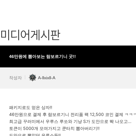
가디언 테일즈
고객센터
프린세스 커넥트 Re:Dive
공지사항
미디어게시판
프렌즈팝콘
카카오게임
프렌즈타운
게임코인
게임시간선
46만원에 뽑아보는 람보르기니 굿!!
작성자
A-llxixll-A
패키지로도 얻은 상자!!
46만원으로 결제 후 람보르기니 전리품 팩 12,500 코인 결제 ㅋㅋ
최고급 꾸러미에서 우루스 루쏘와 기냥 S가 도안으로 똭 나오고...
토큰이 5000개 모여가지고 쿤타치 뽑아버리기!!
도안으로 뽑았던 우루스들!!