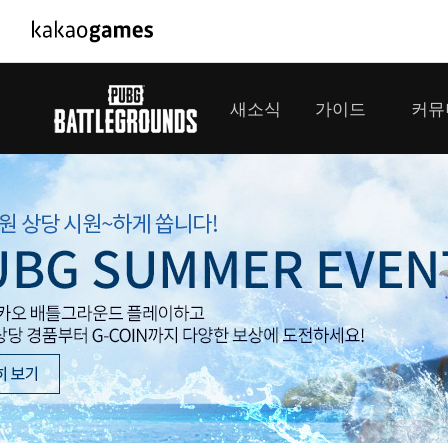
PC/모바일게임
PC게임
새소식
가이드
커뮤
도깨비의세계
배틀그라운
오딘: 발할라 라이징
패스 오브 
공지사항
게임 가이드
플레이어
GM소식
미디어
아키에이지 워
패스 오브 
이벤트
클랜 
아레스 : 라이즈 오브 가디언즈
업데이트
모집 
대회소식
모바일게임
서비스
우마무스메 프리티 더비
내정보
SMiniz
보안센터