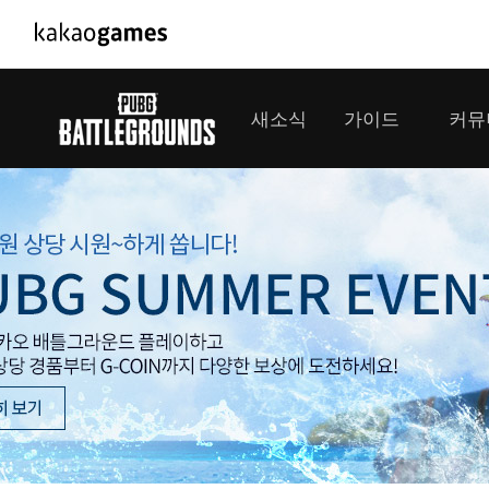
PC/모바일게임
PC게임
새소식
가이드
커뮤
도깨비의세계
배틀그라운
오딘: 발할라 라이징
패스 오브 
공지사항
게임 가이드
플레이어
GM소식
미디어
아키에이지 워
패스 오브 
이벤트
클랜 
아레스 : 라이즈 오브 가디언즈
업데이트
모집 
대회소식
모바일게임
서비스
우마무스메 프리티 더비
내정보
SMiniz
보안센터