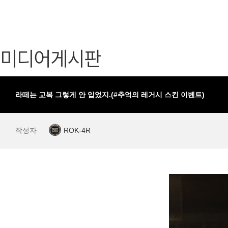
가디언 테일즈
고객센터
프린세스 커넥트 Re:Dive
공지사항
미디어게시판
프렌즈팝콘
카카오게임
프렌즈타운
게임코인
게임시간선
라떼는 교복 그렇게 안 입었지.(#추억의 레거시 스킨 이벤트)
작성자
ROK-4R