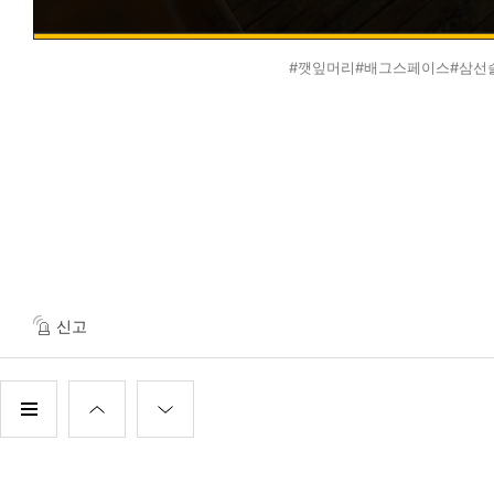
#깻잎머리#배그스페이스#삼선
신고