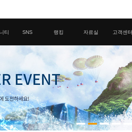
모바일게임
니티
SNS
랭킹
자료실
고객센
우마무스메 프리티 더비
일 2
SMiniz
 게시판
디스코드
클랜 생존 리더보드
다운로드
고객센터
 게시판
유튜브
경쟁전 랭킹
이용제한 이
자일
가디언 테일즈
라운지
톡채널
내 전적 히스토리
보안센터
프린세스 커넥트 Re:Dive
게시판
프렌즈팝콘
프렌즈타운