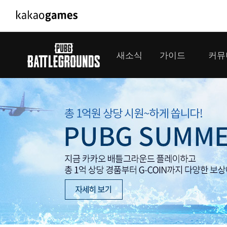
PC/모바일게임
PC게임
새소식
가이드
커뮤
도깨비의세계
배틀그라운드
오딘: 발할라 라이징
패스 오브 엑자
공지사항
게임 가이드
플레이어
GM소식
미디어
아키에이지 워
패스 오브 엑
이벤트
클랜 
아레스 : 라이즈 오브 가디언즈
업데이트
모집 
대회소식