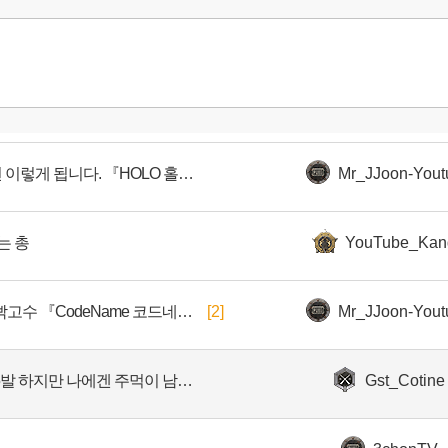
매드무비ㅣ너무 고이면 이렇게 됩니다. 『HOLO 홀로』
Mr_JJoon-Yout
는 총
YouTube_Kan
매드무비ㅣ평딜 500+ 빡고수 『CodeName 코드네임』
[2]
Mr_JJoon-Yout
남은 7.62mm 탄환은 15발 하지만 나에겐 주먹이 남아 있지 ㅎㅎ
Gst_Cotine