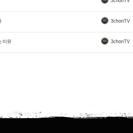
3chonTV
유
3chonTV
는 이유
3chonTV