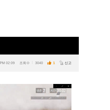
 PM 02:09
조회수
3040
1
신고