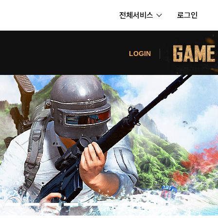
전체서비스
로그인
서비스
터
LOGIN
내정보
보안센터
의신청
고객센터
공지사항
카카오게임즈 PC방
게임코인
게임시간선택제