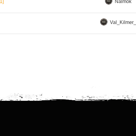
[1]
Nalmok
Val_Kilmer