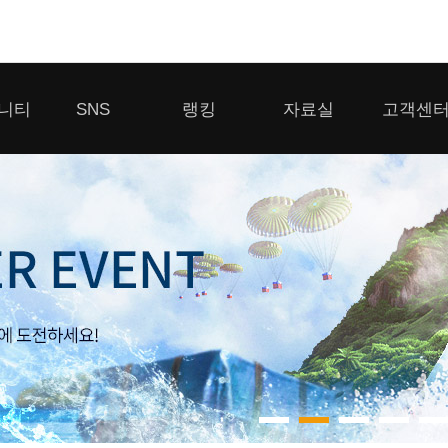
모바일게임
니티
SNS
랭킹
자료실
고객센
우마무스메 프리티 더비
일 2
SMiniz
 게시판
디스코드
클랜 생존 리더보드
다운로드
고객센터
 게시판
유튜브
경쟁전 랭킹
이용제한 이
자일
가디언 테일즈
라운지
톡채널
내 전적 히스토리
보안센터
프린세스 커넥트 Re:Dive
게시판
프렌즈팝콘
프렌즈타운