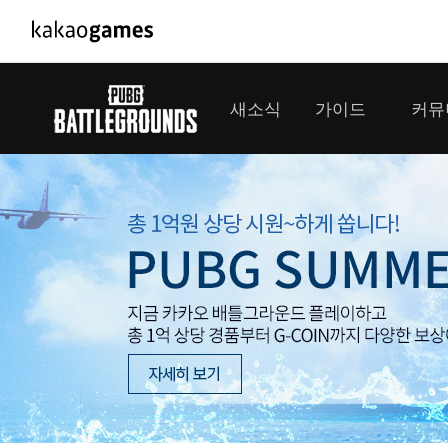
PC/모바일게임
PC게임
새소식
가이드
커뮤
도깨비의세계
배틀그라운드
오딘: 발할라 라이징
패스 오브 엑자
공지사항
게임 가이드
플레이어
GM소식
미디어
아키에이지 워
패스 오브 엑
이벤트
클랜 
아레스 : 라이즈 오브 가디언즈
업데이트
모집 
대회소식