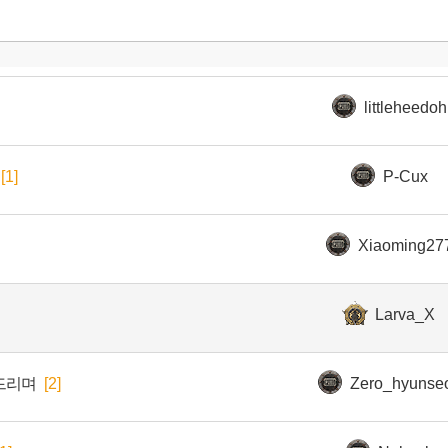
littleheedoh
[1]
P-Cux
Xiaoming27
Larva_X
하드리며
[2]
Zero_hyunse