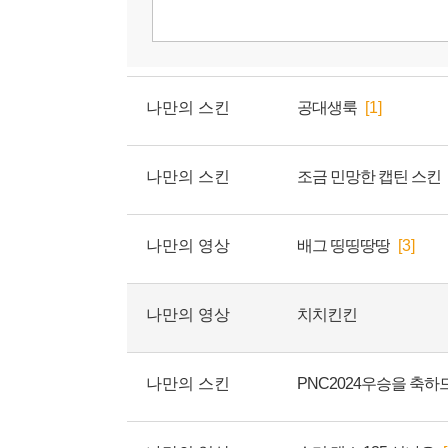
나만의 스킨
공대생룩
[1]
나만의 스킨
조금 민망한 캡틴 스킨
나만의 영상
배그 띵띵땅땅
[3]
나만의 영상
치치킨킨
나만의 스킨
PNC2024우승을 축