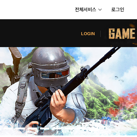
전체서비스
로그인
서비스
터
LOGIN
내정보
보안센터
의신청
고객센터
공지사항
카카오게임즈 PC방
게임코인
게임시간선택제