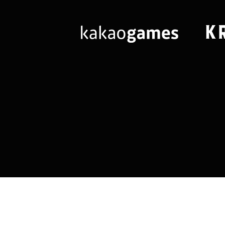
님
랭킹 정보가
없습니다.