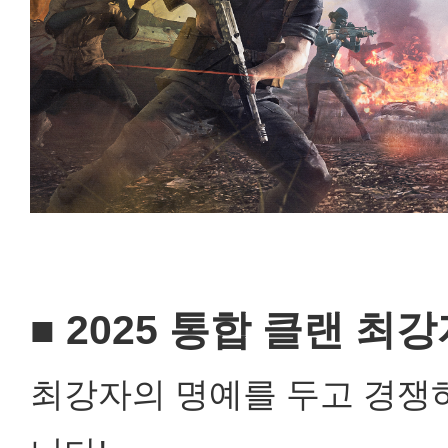
■ 2025 통합 클랜 최
최강자의 명예를 두고 경쟁하