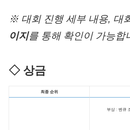
※ 대회 진행 세부 내용, 대
이지
를 통해 확인이 가능합
◇ 상금
최종 순위
부상 : 벤큐 조