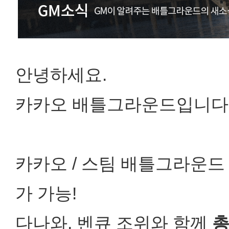
안녕하세요.
카카오 배틀그라운드입니다
카카오 / 스팀 배틀그라운드
가 가능!
다나와, 벤큐 조위와 함께
총