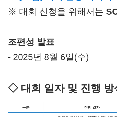
※ 대회 신청을 위해서는
S
조편성 발표
- 2025년 8월 6일(수)
◇ 대회 일자 및 진행 방
구분
진행 일자