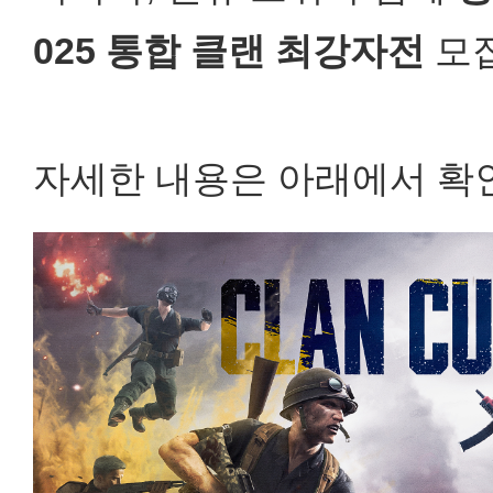
025 통합 클랜 최강자전
모집
자세한 내용은 아래에서 확