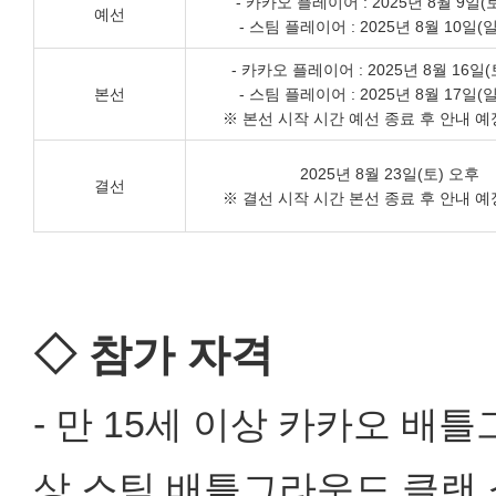
- 카카오 플레이어 : 2025년 8월 9일(
예선
- 스팀 플레이어 : 2025년 8월 10일(
- 카카오 플레이어 : 2025년 8월 16일
본선
- 스팀 플레이어 : 2025년 8월 17일(
※ 본선 시작 시간 예선 종료 후 안내 
2025년 8월 23일(토) 오후
결선
※ 결선 시작 시간 본선 종료 후 안내 
◇ 참가 자격
- 만 15세 이상 카카오 배틀
상 스팀 배틀그라운드 클랜