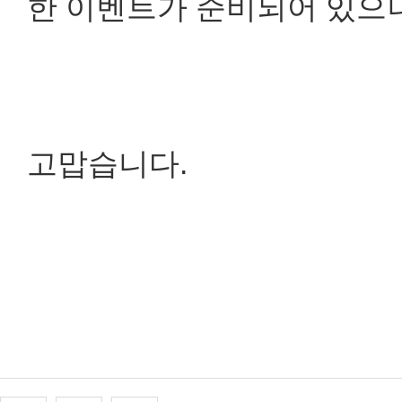
한 이벤트가 준비되어 있으니
고맙습니다.