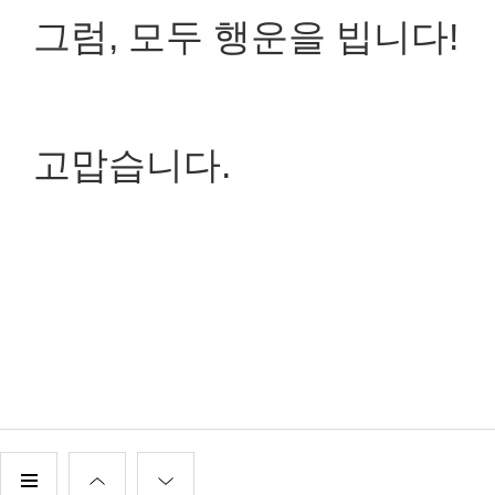
그럼, 모두 행운을 빕니다!
고맙습니다.