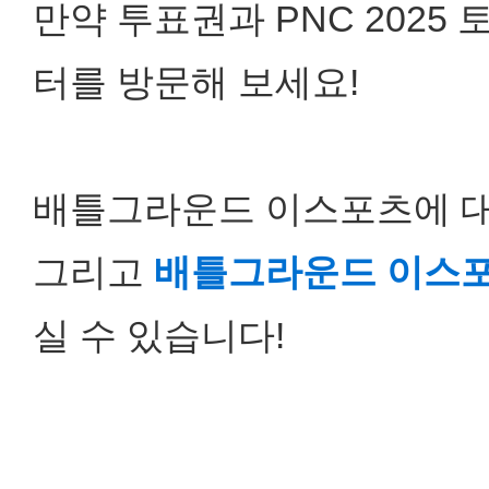
만약 투표권과 PNC 2025
터를 방문해 보세요!
배틀그라운드 이스포츠에 대
그리고
배틀그라운드 이스
실 수 있습니다!