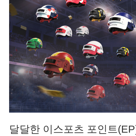
달달한 이스포츠 포인트(EP