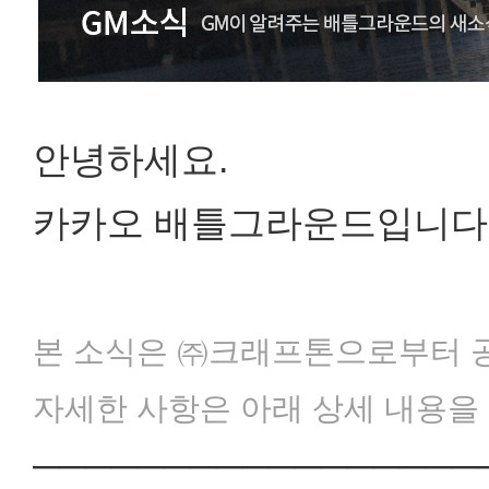
안녕하세요.
카카오 배틀그라운드입니다
본 소식은 ㈜크래프톤으로부터 
자세한 사항은 아래 상세 내용을
─────────────────