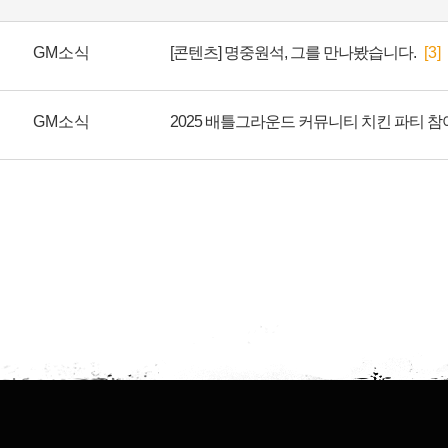
GM소식
[콘텐츠] 명중원석, 그를 만나봤습니다.
[3]
GM소식
2025 배틀그라운드 커뮤니티 치킨 파티 참