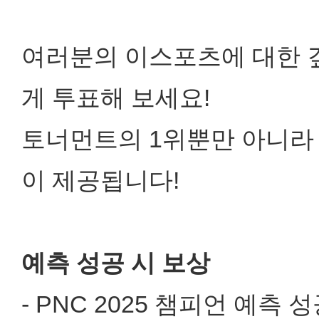
여러분의 이스포츠에 대한 
게 투표해 보세요!
토너먼트의 1위뿐만 아니라
이 제공됩니다!
예측 성공 시 보상
- PNC 2025 챔피언 예측 성공 