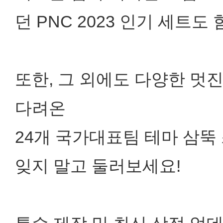
던 PNC 2023 인기 세트도
또한, 그 외에도 다양한 멋
다려온
24개 국가대표팀 테마 삼뚝
잊지 말고 둘러보세요!