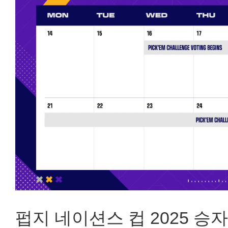
펍지 네이션스 컵 2025 승자