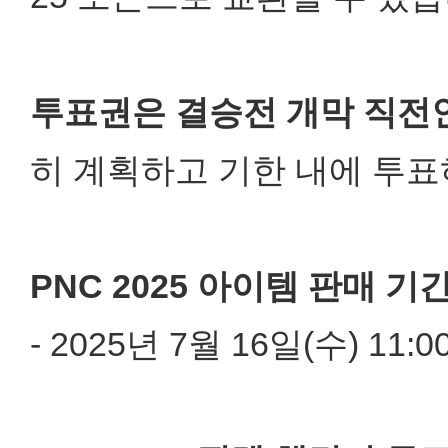
투표권은 결승전 개막 직전인 7
히 계획하고 기한 내에 투표
PNC 2025 아이템 판매 기
- 2025년 7월 16일(수) 11:0