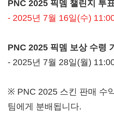
PNC 2025 픽뎀 챌린지 투
- 2025년 7월 16일(수) 11:0
PNC 2025 픽뎀 보상 수령
- 2025년 7월 28일(월) 11:0
※ PNC 2025 스킨 판매 
팀에게 분배됩니다.