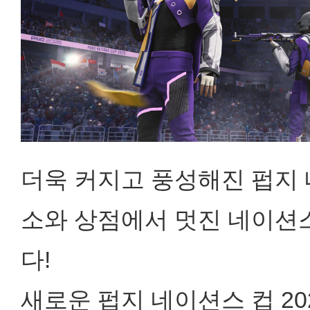
더욱 커지고 풍성해진 펍지 
소와 상점에서 멋진 네이션스
다!
새로운 펍지 네이션스 컵 20