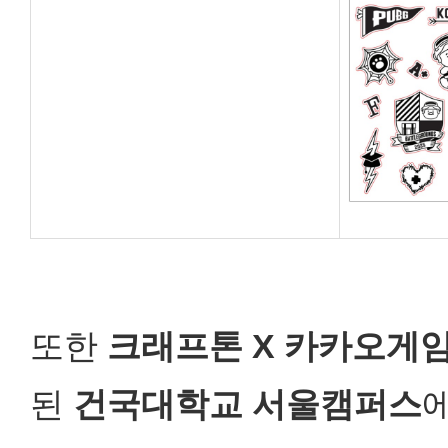
또한
크래프톤 X 카카오게
된
건국대학교 서울캠퍼스