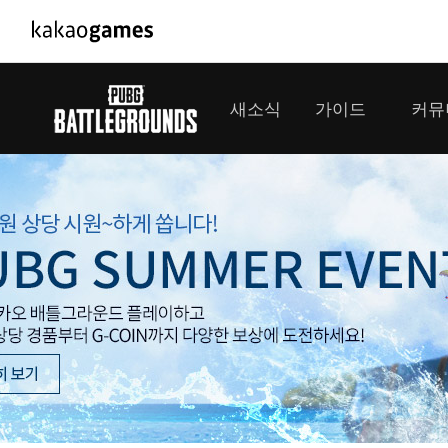
PC/모바일게임
PC게임
새소식
가이드
커뮤
도깨비의세계
배틀그라운
오딘: 발할라 라이징
패스 오브 
공지사항
게임 가이드
플레이어
GM소식
미디어
아키에이지 워
패스 오브 
이벤트
클랜 
아레스 : 라이즈 오브 가디언즈
업데이트
모집 
대회소식
모바일게임
서비스
우마무스메 프리티 더비
내정보
SMiniz
보안센터