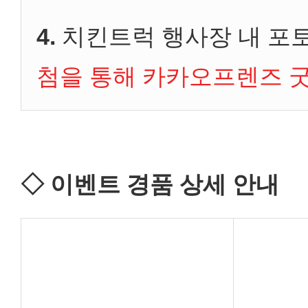
4.
치킨트럭 행사장 내 포
첨을 통해 카카오프렌즈 굿
◇ 이벤트 경품 상세 안내