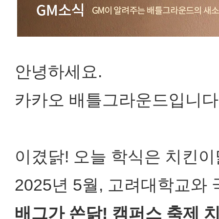
안녕하세요.
카카오 배틀그라운드입니다
이겼닭! 오늘 학식은 치킨이
2025년 5월, 고려대학교
배그가 쏜닭! 캠퍼스 축제 치