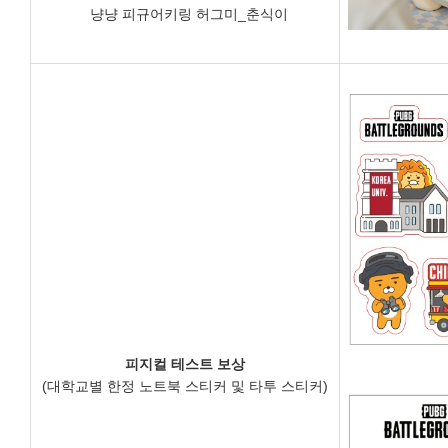
냥냥 피규어키링 허그미_춘식이
피지컬 테스트 보상
(대학교별 한정 노트북 스티커 및 타투 스티커)