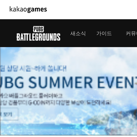
PC/모바일게임
PC게임
새소식
가이드
커뮤
도깨비의세계
배틀그라운
오딘: 발할라 라이징
패스 오브 
공지사항
게임 가이드
플레이어
GM소식
미디어
아키에이지 워
패스 오브 
이벤트
클랜 
아레스 : 라이즈 오브 가디언즈
업데이트
모집 
대회소식
모바일게임
서비스
우마무스메 프리티 더비
내정보
SMiniz
보안센터