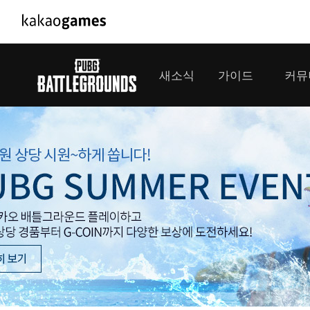
PC/모바일게임
PC게임
새소식
가이드
커뮤
도깨비의세계
배틀그라운
오딘: 발할라 라이징
패스 오브 
공지사항
게임 가이드
플레이어
GM소식
미디어
아키에이지 워
패스 오브 
이벤트
클랜 
아레스 : 라이즈 오브 가디언즈
업데이트
모집 
대회소식
모바일게임
서비스
우마무스메 프리티 더비
내정보
SMiniz
보안센터