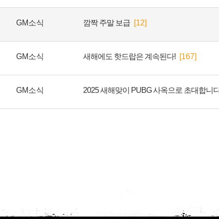
GM소식
깜짝 주말 보급
[12]
GM소식
새해에도 핫드랍은 계속된다!
[167]
GM소식