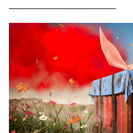
───────────────