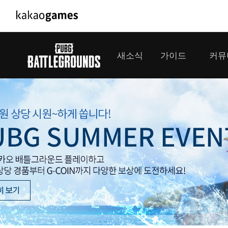
PC/모바일게임
PC게임
새소식
가이드
커뮤
도깨비의세계
배틀그라운
오딘: 발할라 라이징
패스 오브 
공지사항
게임 가이드
플레이어
GM소식
미디어
아키에이지 워
패스 오브 
이벤트
클랜 
아레스 : 라이즈 오브 가디언즈
업데이트
모집 
대회소식
모바일게임
서비스
우마무스메 프리티 더비
내정보
SMiniz
보안센터