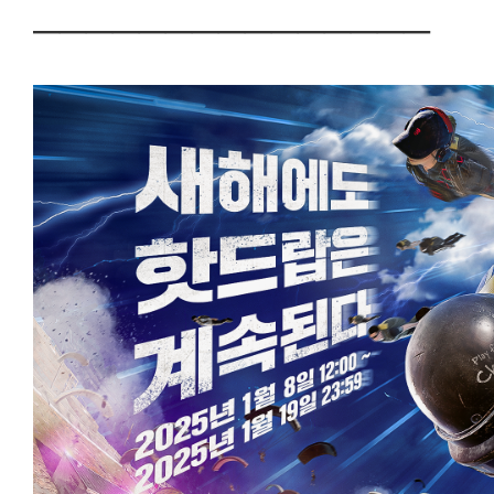
───────────────