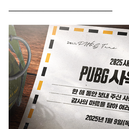
───────────────