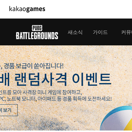
PC/모바일게임
PC게임
새소식
가이드
커뮤
도깨비의세계
배틀그라운
오딘: 발할라 라이징
패스 오브 
공지사항
게임 가이드
플레이어
GM소식
미디어
아키에이지 워
패스 오브 
이벤트
클랜 
아레스 : 라이즈 오브 가디언즈
업데이트
모집 
대회소식
모바일게임
서비스
우마무스메 프리티 더비
내정보
SMiniz
보안센터