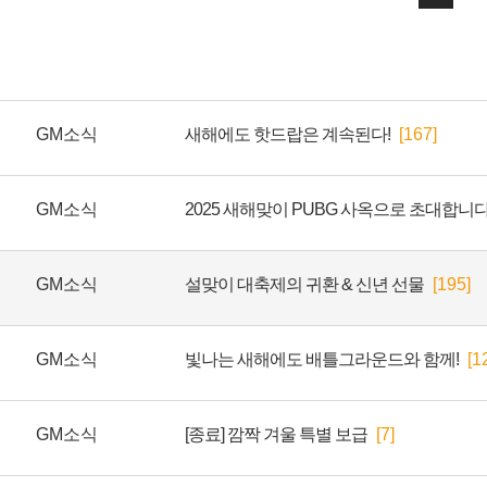
GM소식
새해에도 핫드랍은 계속된다!
[167]
GM소식
GM소식
설맞이 대축제의 귀환 & 신년 선물
[195]
GM소식
빛나는 새해에도 배틀그라운드와 함께!
[1
GM소식
[종료] 깜짝 겨울 특별 보급
[7]