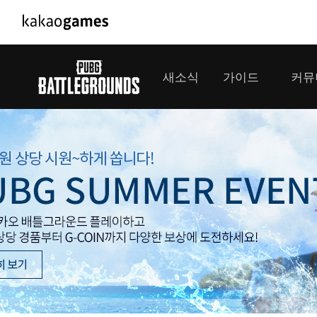
PC/모바일게임
PC게임
새소식
가이드
커뮤
도깨비의세계
배틀그라운
오딘: 발할라 라이징
패스 오브 
공지사항
게임 가이드
플레이어
GM소식
미디어
아키에이지 워
패스 오브 
이벤트
클랜 
아레스 : 라이즈 오브 가디언즈
업데이트
모집 
대회소식
모바일게임
서비스
우마무스메 프리티 더비
내정보
SMiniz
보안센터