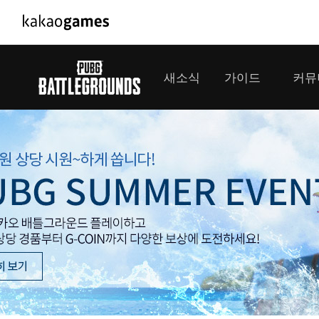
PC/모바일게임
PC게임
새소식
가이드
커뮤
도깨비의세계
배틀그라운
오딘: 발할라 라이징
패스 오브 
공지사항
게임 가이드
플레이어
GM소식
미디어
아키에이지 워
패스 오브 
이벤트
클랜 
아레스 : 라이즈 오브 가디언즈
업데이트
모집 
대회소식
모바일게임
서비스
우마무스메 프리티 더비
내정보
SMiniz
보안센터