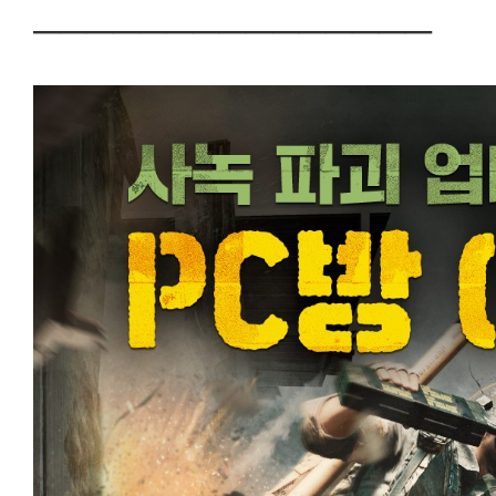
───────────────