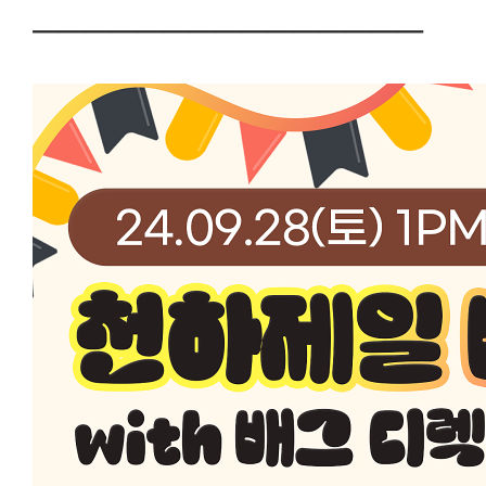
───────────────