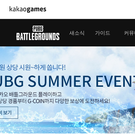
PC/모바일게임
PC게임
새소식
가이드
커뮤
도깨비의세계
배틀그라운
오딘: 발할라 라이징
패스 오브 
공지사항
게임 가이드
플레이어
GM소식
미디어
아키에이지 워
패스 오브 
이벤트
클랜 
아레스 : 라이즈 오브 가디언즈
업데이트
모집 
대회소식
모바일게임
서비스
우마무스메 프리티 더비
내정보
SMiniz
보안센터