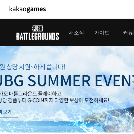
PC/모바일게임
PC게임
새소식
가이드
커뮤
도깨비의세계
배틀그라운
오딘: 발할라 라이징
패스 오브 
공지사항
게임 가이드
플레이어
GM소식
미디어
아키에이지 워
패스 오브 
이벤트
클랜 
아레스 : 라이즈 오브 가디언즈
업데이트
모집 
대회소식
모바일게임
서비스
우마무스메 프리티 더비
내정보
SMiniz
보안센터