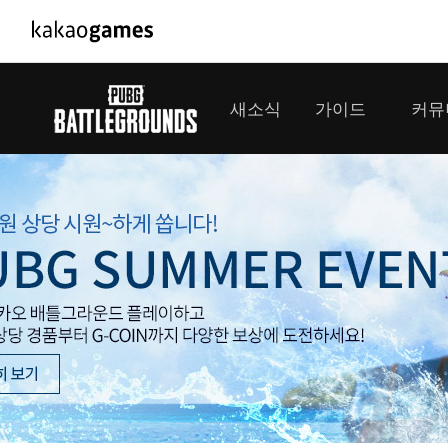
PC/모바일게임
PC게임
새소식
가이드
커뮤
도깨비의세계
배틀그라운
오딘: 발할라 라이징
패스 오브 
공지사항
게임 가이드
플레이어
GM소식
미디어
아키에이지 워
패스 오브 
이벤트
클랜 
아레스 : 라이즈 오브 가디언즈
업데이트
모집 
대회소식
모바일게임
서비스
우마무스메 프리티 더비
내정보
SMiniz
보안센터