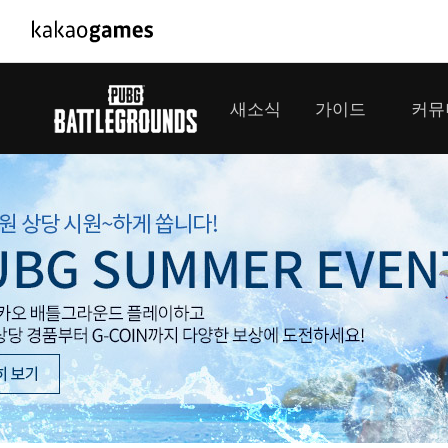
PC/모바일게임
PC게임
새소식
가이드
커뮤
도깨비의세계
배틀그라운
오딘: 발할라 라이징
패스 오브 
공지사항
게임 가이드
플레이어
GM소식
미디어
아키에이지 워
패스 오브 
이벤트
클랜 
아레스 : 라이즈 오브 가디언즈
업데이트
모집 
대회소식
모바일게임
서비스
우마무스메 프리티 더비
내정보
SMiniz
보안센터