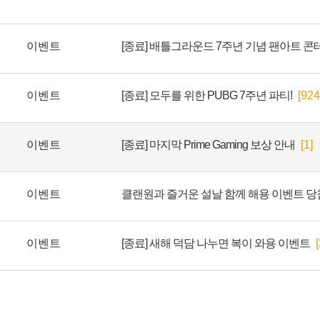
이벤트
[종료] 배틀그라운드 7주년 기념 팬아트 콘
이벤트
[종료] 모두를 위한 PUBG 7주년 파티!
[924
이벤트
[종료] 마지막 Prime Gaming 보상 안내
[1]
이벤트
클랜원과 즐거운 설날 함께 해용 이벤트 당
이벤트
[종료] 새해 덕담 나누면 복이 와용 이벤트