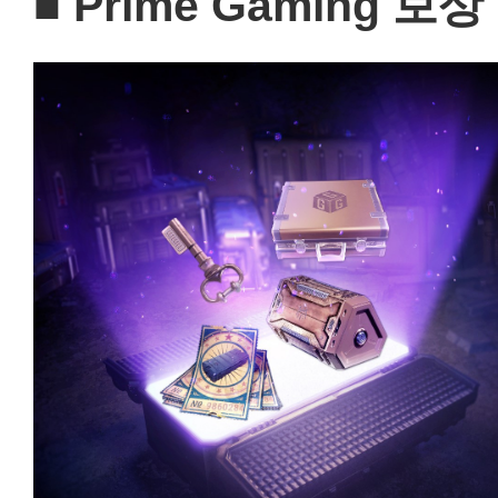
■ Prime Gaming 보