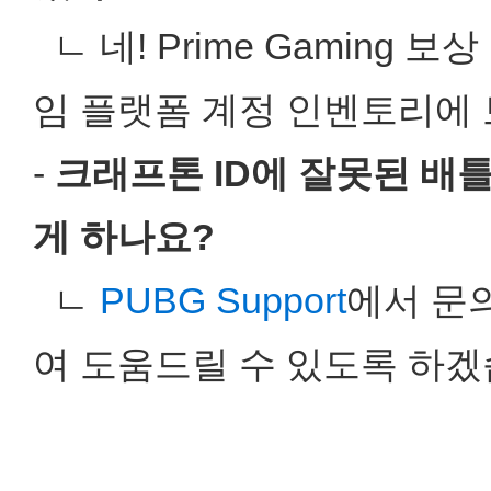
ㄴ 네! Prime Gaming 
임 플랫폼 계정 인벤토리에 
-
크래프톤 ID에 잘못된 배
게 하나요?
ㄴ
PUBG Support
에서 문
여 도움드릴 수 있도록 하겠