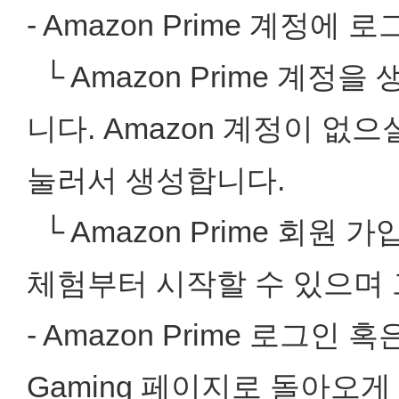
- Amazon Prime 계정
└ Amazon Prime 계정
니다. Amazon 계정이 없으실 경
눌러서 생성합니다.
└ Amazon Prime 회원
체험부터 시작할 수 있으며 
- Amazon Prime 로그인
Gaming 페이지로 돌아오게