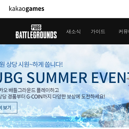
PC/모바일게임
PC게임
새소식
가이드
커뮤
도깨비의세계
배틀그라운
오딘: 발할라 라이징
패스 오브 
공지사항
게임 가이드
플레이어
GM소식
미디어
아키에이지 워
패스 오브 
이벤트
클랜 
아레스 : 라이즈 오브 가디언즈
업데이트
모집 
대회소식
모바일게임
서비스
우마무스메 프리티 더비
내정보
SMiniz
보안센터