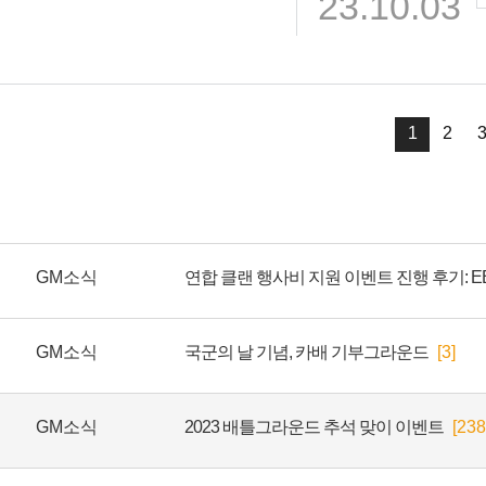
GM소식
연합 클랜 행사비 지원 이벤트 진행 후기: E
GM소식
국군의 날 기념, 카배 기부그라운드
[3]
GM소식
2023 배틀그라운드 추석 맞이 이벤트
[238