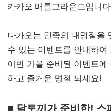
카카오 배틀그라운드입니다
다가오는 민족의 대명절을 
수 있는 이벤트를 안내하여
이번 가을 준비된 이벤트에
하고 즐거운 명절 되세요!
■ 달토끼가 준비한! 