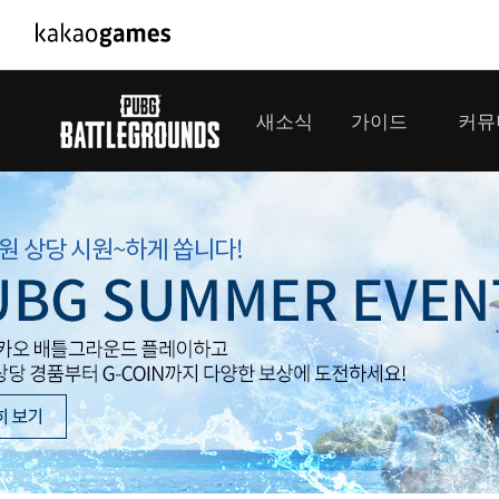
PC/모바일게임
PC게임
새소식
가이드
커뮤
도깨비의세계
배틀그라운
오딘: 발할라 라이징
패스 오브 
공지사항
게임 가이드
플레이어
GM소식
미디어
아키에이지 워
패스 오브 
이벤트
클랜 
아레스 : 라이즈 오브 가디언즈
업데이트
모집 
대회소식
모바일게임
서비스
우마무스메 프리티 더비
내정보
SMiniz
보안센터