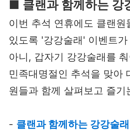
■ 클랜과 함께하는 강
이번 추석 연휴에도 클랜원
있도록 '강강술래' 이벤트가
아니, 갑자기 강강술래를 춰
민족대명절인 추석을 맞아 
원들과 함께 살펴보고 즐기
-
클랜과 함께하는 강강술래 