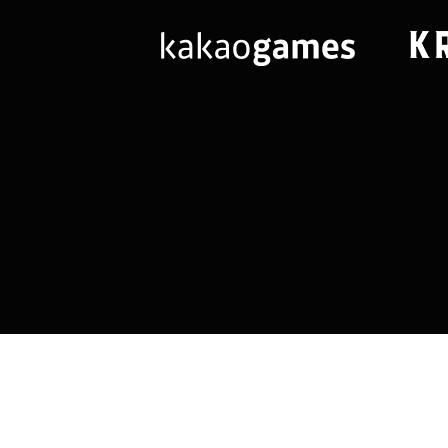
님
랭킹 정보가
없습니다.