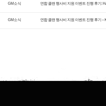
GM소식
연합 클랜 행사비 지원 이벤트 진행 후기: HA
GM소식
연합 클랜 행사비 지원 이벤트 진행 후기 – K