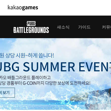
PC/모바일게임
PC게임
새소식
가이드
커뮤
도깨비의세계
배틀그라운
오딘: 발할라 라이징
패스 오브 
공지사항
게임 가이드
플레이어
GM소식
미디어
아키에이지 워
패스 오브 
이벤트
클랜 
아레스 : 라이즈 오브 가디언즈
업데이트
모집 
대회소식
모바일게임
서비스
우마무스메 프리티 더비
내정보
SMiniz
보안센터