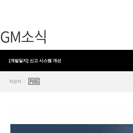
가디언 테일즈
고객센터
프린세스 커넥트 Re:Dive
공지사항
GM소식
프렌즈팝콘
카카오게임
프렌즈타운
게임코인
게임시간선
[개발일지] 신고 시스템 개선
작성자