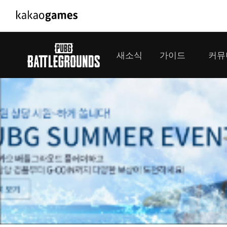
PC/모바일게임
PC게임
새소식
가이드
커뮤
도깨비의세계
배틀그라운
오딘: 발할라 라이징
패스 오브 
공지사항
게임 가이드
플레이어
GM소식
미디어
아키에이지 워
패스 오브 
이벤트
클랜 
아레스 : 라이즈 오브 가디언즈
업데이트
모집 
대회소식
모바일게임
서비스
우마무스메 프리티 더비
내정보
SMiniz
보안센터