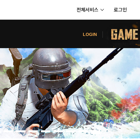
전체서비스
로그인
서비스
터
LOGIN
내정보
보안센터
의신청
고객센터
공지사항
카카오게임즈 PC방
게임코인
게임시간선택제