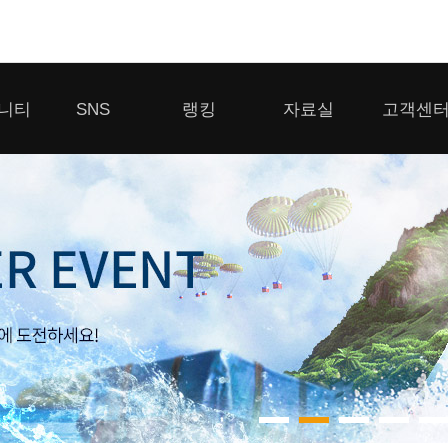
모바일게임
니티
SNS
랭킹
자료실
고객센
우마무스메 프리티 더비
일 2
SMiniz
 게시판
디스코드
클랜 생존 리더보드
다운로드
고객센터
 게시판
유튜브
경쟁전 랭킹
이용제한 이
자일
가디언 테일즈
라운지
톡채널
내 전적 히스토리
보안센터
프린세스 커넥트 Re:Dive
게시판
프렌즈팝콘
프렌즈타운