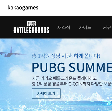
PC/모바일게임
PC게임
새소식
가이드
커뮤
도깨비의세계
배틀그라운드
오딘: 발할라 라이징
패스 오브 엑자
공지사항
게임 가이드
플레이어
GM소식
미디어
아키에이지 워
패스 오브 엑
이벤트
클랜 
아레스 : 라이즈 오브 가디언즈
업데이트
모집 
대회소식