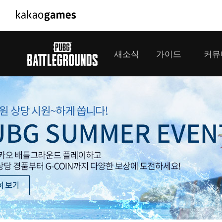
PC/모바일게임
PC게임
새소식
가이드
커뮤
도깨비의세계
배틀그라운
오딘: 발할라 라이징
패스 오브 
공지사항
게임 가이드
플레이어
GM소식
미디어
아키에이지 워
패스 오브 
이벤트
클랜 
아레스 : 라이즈 오브 가디언즈
업데이트
모집 
대회소식
모바일게임
서비스
우마무스메 프리티 더비
내정보
SMiniz
보안센터