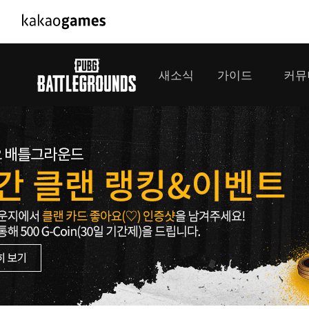
PC/모바일게임
PC게임
새소식
가이드
커뮤
도깨비의세계
배틀그라운
오딘: 발할라 라이징
패스 오브 
공지사항
게임 가이드
플레이어
GM소식
미디어
아키에이지 워
패스 오브 
이벤트
클랜 
아레스 : 라이즈 오브 가디언즈
업데이트
모집 
대회소식
모바일게임
서비스
우마무스메 프리티 더비
내정보
SMiniz
보안센터