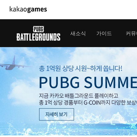
PC/모바일게임
PC게임
새소식
가이드
커뮤
도깨비의세계
배틀그라운드
오딘: 발할라 라이징
패스 오브 엑자
공지사항
게임 가이드
플레이어
GM소식
미디어
아키에이지 워
패스 오브 엑
이벤트
클랜 
아레스 : 라이즈 오브 가디언즈
업데이트
모집 
대회소식