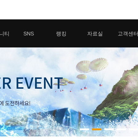
모바일게임
니티
SNS
랭킹
자료실
고객센
우마무스메 프리티 더비
일 2
SMiniz
 게시판
디스코드
클랜 생존 리더보드
다운로드
고객센터
 게시판
유튜브
경쟁전 랭킹
이용제한 이
자일
가디언 테일즈
라운지
톡채널
내 전적 히스토리
보안센터
프린세스 커넥트 Re:Dive
게시판
프렌즈팝콘
프렌즈타운