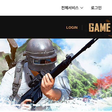
전체서비스
로그인
서비스
터
LOGIN
내정보
보안센터
의신청
고객센터
공지사항
카카오게임즈 PC방
게임코인
게임시간선택제