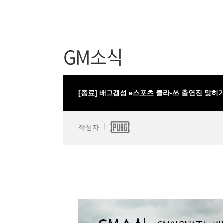
GM소식
[종료] 배그겜성 e스포츠 클라-쓰 출연진 맞히
작성자