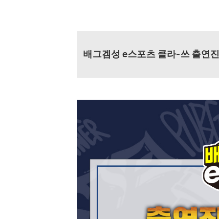
배그겜성 e스포츠 클라-쓰 출연