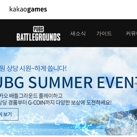
PC/모바일게임
PC게임
새소식
가이드
커뮤
도깨비의세계
배틀그라운
오딘: 발할라 라이징
패스 오브 
공지사항
게임 가이드
플레이어
GM소식
미디어
아키에이지 워
패스 오브 
이벤트
클랜 
아레스 : 라이즈 오브 가디언즈
업데이트
모집 
대회소식
모바일게임
서비스
우마무스메 프리티 더비
내정보
SMiniz
보안센터