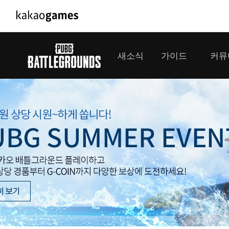
PC/모바일게임
PC게임
새소식
가이드
커뮤
도깨비의세계
배틀그라운
오딘: 발할라 라이징
패스 오브 
공지사항
게임 가이드
플레이어
GM소식
미디어
아키에이지 워
패스 오브 
이벤트
클랜 
아레스 : 라이즈 오브 가디언즈
업데이트
모집 
대회소식
모바일게임
서비스
우마무스메 프리티 더비
내정보
SMiniz
보안센터