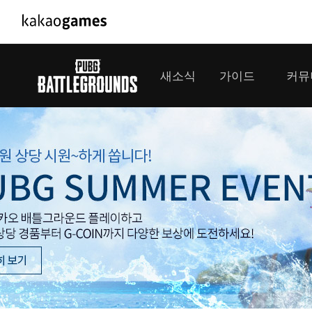
PC/모바일게임
PC게임
새소식
가이드
커뮤
도깨비의세계
배틀그라운
오딘: 발할라 라이징
패스 오브 
공지사항
게임 가이드
플레이어
GM소식
미디어
아키에이지 워
패스 오브 
이벤트
클랜 
아레스 : 라이즈 오브 가디언즈
업데이트
모집 
대회소식
모바일게임
서비스
우마무스메 프리티 더비
내정보
SMiniz
보안센터