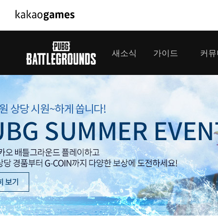
PC/모바일게임
PC게임
새소식
가이드
커뮤
도깨비의세계
배틀그라운
오딘: 발할라 라이징
패스 오브 
공지사항
게임 가이드
플레이어
GM소식
미디어
아키에이지 워
패스 오브 
이벤트
클랜 
아레스 : 라이즈 오브 가디언즈
업데이트
모집 
대회소식
모바일게임
서비스
우마무스메 프리티 더비
내정보
SMiniz
보안센터