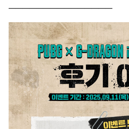
───────────────