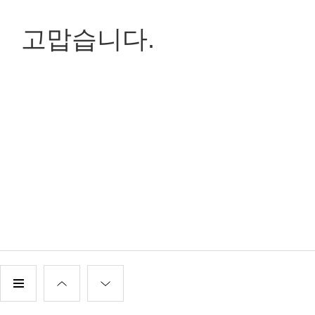
고맙습니다.