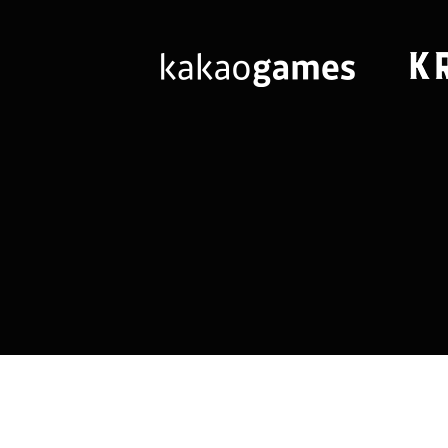
님
랭킹 정보가