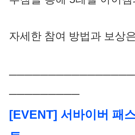
자세한 참여 방법과 보상은
────────────────
─────────
[
EVENT]
서바이버 패스 