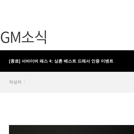
가디언 테일즈
고객센터
프린세스 커넥트 Re:Dive
공지사항
GM소식
프렌즈팝콘
카카오게임
프렌즈타운
게임코인
게임시간선
[종료] 서바이버 패스 4: 상흔 베스트 드레서 인증 이벤트
작성자