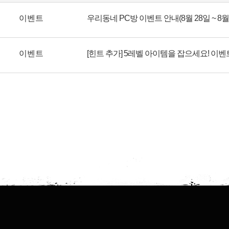
이벤트
우리동네 PC방 이벤트 안내(8월 28일 ~ 8월 
이벤트
[힌트 추가] 5레벨 아이템을 잡으세요! 이벤트