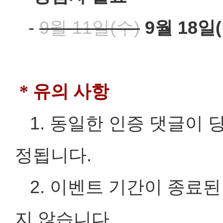
-
9월 11일(수)
9월 18일
* 유의 사항
1.
동일한 인증 댓글이 당
정됩니다.
2. 이벤트 기간이 종료된
지 않습니다.