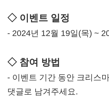
◇ 이벤트 일정
- 2024년 12월 19일(목) ~ 
◇ 참여 방법
- 이벤트 기간 동안 크리스
댓글로 남겨주세요.