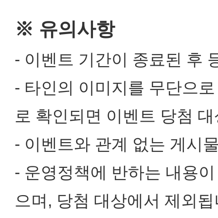
※ 유의사항
- 이벤트 기간이 종료된 후
- 타인의 이미지를 무단으로
로 확인되면 이벤트 당첨 
- 이벤트와 관계 없는 게시
- 운영정책에 반하는 내용이
으며, 당첨 대상에서 제외됩