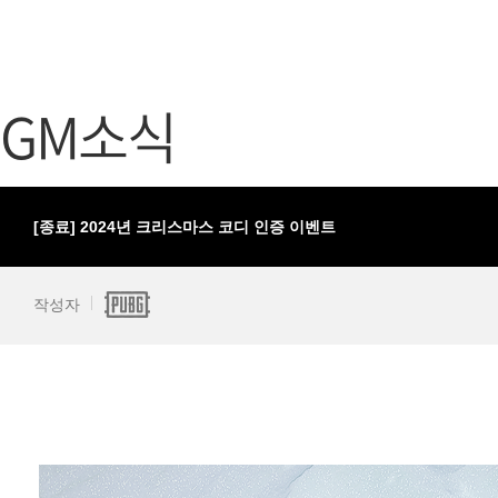
가디언 테일즈
고객센터
프린세스 커넥트 Re:Dive
공지사항
GM소식
프렌즈팝콘
카카오게임
프렌즈타운
게임코인
게임시간선
[종료] 2024년 크리스마스 코디 인증 이벤트
작성자