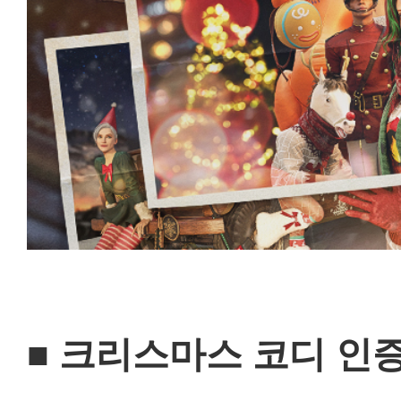
■ 크리스마스 코디 인