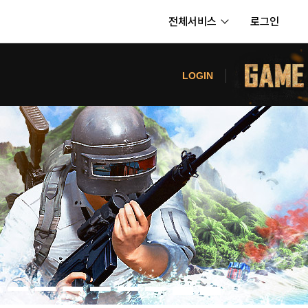
전체서비스
로그인
서비스
터
LOGIN
내정보
보안센터
의신청
고객센터
공지사항
카카오게임즈 PC방
게임코인
게임시간선택제