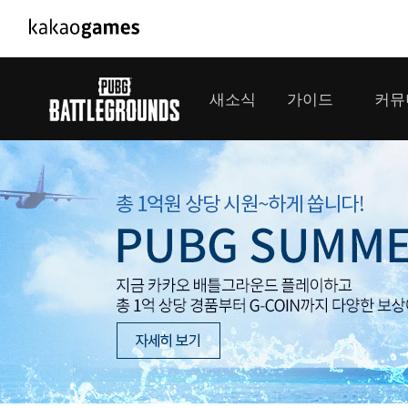
PC/모바일게임
PC게임
새소식
가이드
커뮤
도깨비의세계
배틀그라운드
오딘: 발할라 라이징
패스 오브 엑자
공지사항
게임 가이드
플레이어
GM소식
미디어
아키에이지 워
패스 오브 엑
이벤트
클랜 
아레스 : 라이즈 오브 가디언즈
업데이트
모집 
대회소식