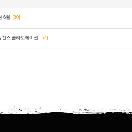
년 6월
[80]
x 뉴진스 콜라보레이션
[54]