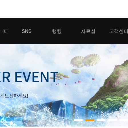
모바일게임
니티
SNS
랭킹
자료실
고객센
우마무스메 프리티 더비
일 2
SMiniz
 게시판
디스코드
클랜 생존 리더보드
다운로드
고객센터
 게시판
유튜브
경쟁전 랭킹
이용제한 이
자일
가디언 테일즈
라운지
톡채널
내 전적 히스토리
보안센터
프린세스 커넥트 Re:Dive
게시판
프렌즈팝콘
프렌즈타운