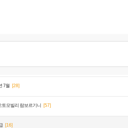
년 7월
[28]
x 오토모빌리 람보르기니
[57]
급
[16]