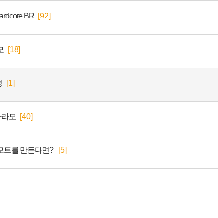
rdcore BR
[92]
모
[18]
경
[1]
 파라모
[40]
모트를 만든다면?!
[5]