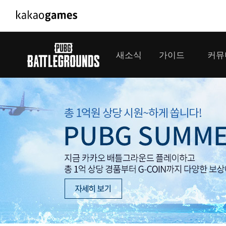
PC/모바일게임
PC게임
새소식
가이드
커뮤
도깨비의세계
배틀그라운드
오딘: 발할라 라이징
패스 오브 엑자
공지사항
게임 가이드
플레이어
GM소식
미디어
아키에이지 워
패스 오브 엑
이벤트
클랜 
아레스 : 라이즈 오브 가디언즈
업데이트
모집 
대회소식