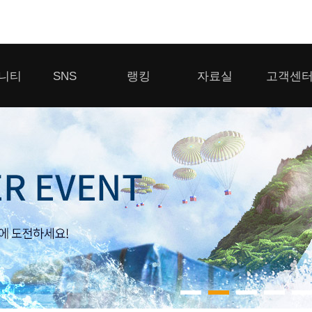
모바일게임
니티
SNS
랭킹
자료실
고객센
우마무스메 프리티 더비
일 2
SMiniz
 게시판
디스코드
클랜 생존 리더보드
다운로드
고객센터
 게시판
유튜브
경쟁전 랭킹
이용제한 이
자일
가디언 테일즈
라운지
톡채널
내 전적 히스토리
보안센터
프린세스 커넥트 Re:Dive
게시판
프렌즈팝콘
프렌즈타운