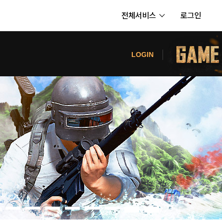
전체서비스
로그인
서비스
터
LOGIN
내정보
보안센터
의신청
고객센터
공지사항
카카오게임즈 PC방
게임코인
게임시간선택제