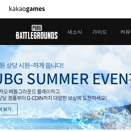
PC/모바일게임
PC게임
새소식
가이드
커뮤
도깨비의세계
배틀그라운
오딘: 발할라 라이징
패스 오브 
공지사항
게임 가이드
플레이어
GM소식
미디어
아키에이지 워
패스 오브 
이벤트
클랜 
아레스 : 라이즈 오브 가디언즈
업데이트
모집 
대회소식
모바일게임
서비스
우마무스메 프리티 더비
내정보
SMiniz
보안센터